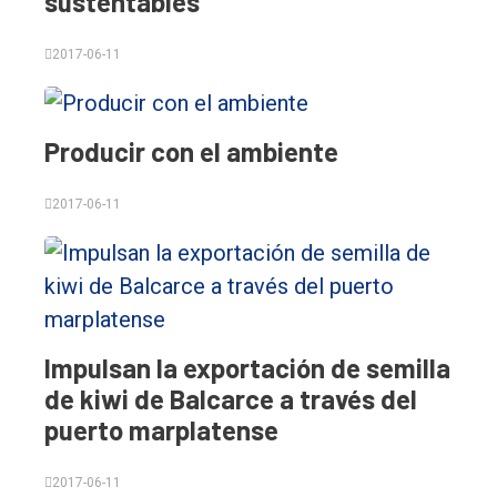
sustentables
2017-06-11
Producir con el ambiente
2017-06-11
El
único
DIARIO
de
Balcarce
Impulsan la exportación de semilla
de kiwi de Balcarce a través del
Inicio
puerto marplatense
Tendencia
2017-06-11
Int.