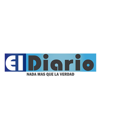
Opinión
Entrevistas
Videos
Fúnebres
Nacionales
Propietario:
Imagen Balcarce SRL
Director: