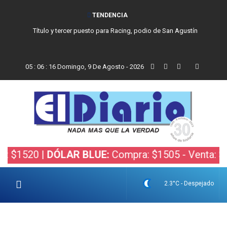
TENDENCIA
San Cayetano, el trabajo y una nueva etapa para la comunidad católica
de Balcarce
05
:
06
:
17
Domingo, 9 De Agosto - 2026
520 |
DÓLAR BLUE:
Compra: $1505 - Venta: $1525 
2.3°C - Despejado