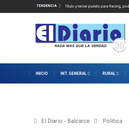
TENDENCIA
Título y tercer puesto para Racing, po
INICIO
INT. GENERAL
RURAL
El Diario - Balcarce
Política