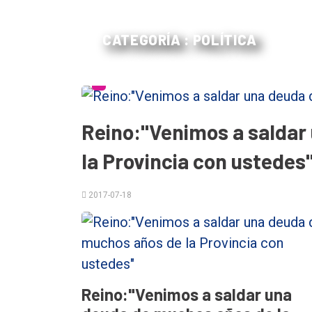
CATEGORÍA : POLÍTICA
Reino:"Venimos a saldar
la Provincia con ustedes
El
único
2017-07-18
DIARIO
de
Balcarce
Reino:"Venimos a saldar una
Inicio