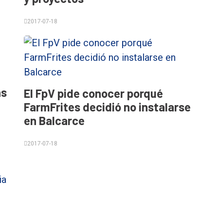
2017-07-18
as
El FpV pide conocer porqué
FarmFrites decidió no instalarse
en Balcarce
2017-07-18