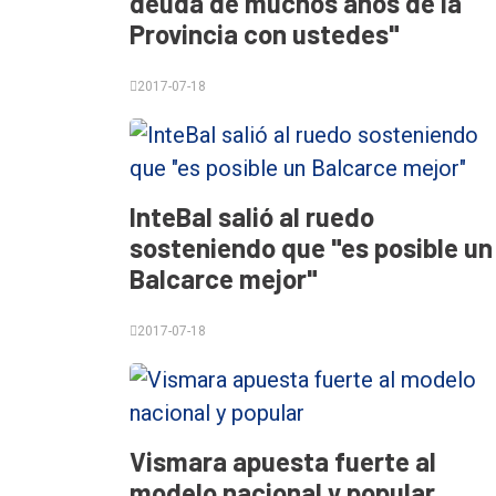
deuda de muchos años de la
Tendencia
Provincia con ustedes"
Int.
General
2017-07-18
Política
Cultura
InteBal salió al ruedo
Entrevistas
sosteniendo que "es posible un
Rural
Balcarce mejor"
Deportes
2017-07-18
Fúnebres
Edición
Empresa
Nosotros
Vismara apuesta fuerte al
modelo nacional y popular