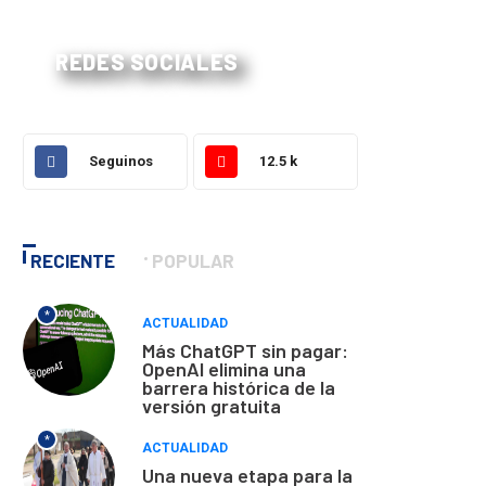
REDES SOCIALES
Seguinos
12.5 k
RECIENTE
POPULAR
*
ACTUALIDAD
Más ChatGPT sin pagar:
OpenAI elimina una
barrera histórica de la
versión gratuita
*
ACTUALIDAD
Una nueva etapa para la