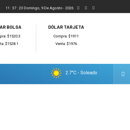
San Cayetano, el trabajo y una nueva etapa para la comunidad
11
:
37
:
24
Domingo, 9 De Agosto - 2026
AR BOLSA
DÓLAR TARJETA
ra: $1520.3
Compra: $1911
ta: $1528.1
Venta: $1976
2.7°C - Soleado