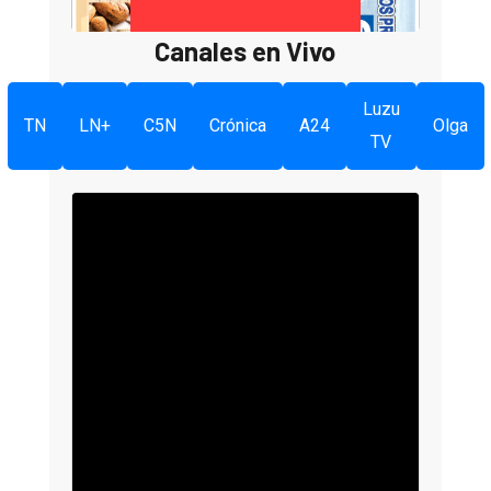
Canales en Vivo
Luzu
TN
LN+
C5N
Crónica
A24
Olga
TV