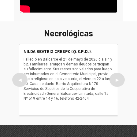
Necrológicas
NILDA BEATRIZ CRESPO (Q.E.P.D.).
ALBER
(Q.E.P.
Falleció en Balcarce el 21 de mayo de 2026 c.a.s.r. y
b.p. Familiares, amigos y demas deudos participan
Falleció
su fallecimiento. Sus restos son velados para luego
b.p. Fa
ser inhumados en el Cementerio Municipal, previo
su fall
oficio religioso en sala velatoria, el viernes 22 a las
ser inh
◀
▶
10. Casa de duelo: Barrio Arquitectura N° 70.
oficio r
Servicios de Sepelios de la Cooperativa de
las 17.
Electricidad «General Balcarce» Limitada, calle 15
Sepelios
Nº 519 entre 14 y 16, teléfono 42-2404.
Balcarce
teléfon