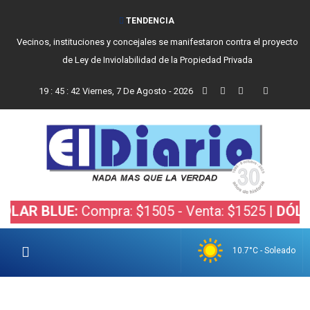
TENDENCIA
Vecinos, instituciones y concejales se manifestaron contra el proyecto
de Ley de Inviolabilidad de la Propiedad Privada
19
:
45
:
42
Viernes, 7 De Agosto - 2026
 BLUE:
Compra: $1505 - Venta: $1525 |
DÓLAR BO
10.7°C - Soleado