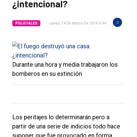
¿intencional?
POLICIALES
Lunes, 14 De Marzo De 2016 8:44
Durante una hora y media trabajaron los
El
bomberos en su extinción
único
DIARIO
de
Balcarce
Los peritajes lo determinarán pero a
partir de una serie de indicios todo hace
Inicio
suponer que fue provocado en forma