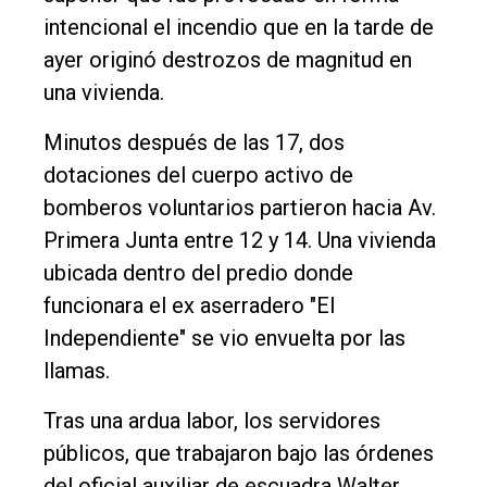
Tendencia
intencional el incendio que en la tarde de
Int.
ayer originó destrozos de magnitud en
General
una vivienda.
Política
Minutos después de las 17, dos
Cultura
dotaciones del cuerpo activo de
Entrevistas
bomberos voluntarios partieron hacia Av.
Primera Junta entre 12 y 14. Una vivienda
Rural
ubicada dentro del predio donde
Deportes
funcionara el ex aserradero "El
Fúnebres
Independiente" se vio envuelta por las
Edición
llamas.
Empresa
Tras una ardua labor, los servidores
Nosotros
públicos, que trabajaron bajo las órdenes
Contacto
del oficial auxiliar de escuadra Walter