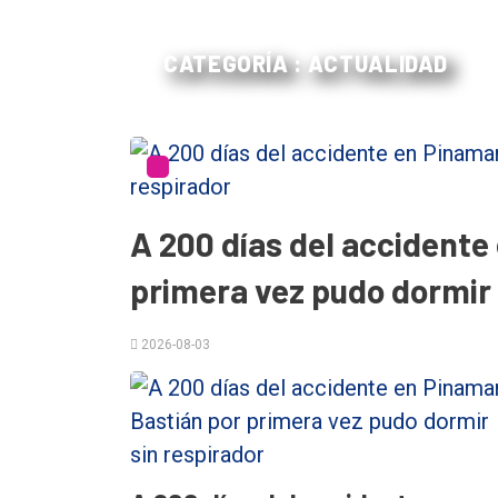
CATEGORÍA : ACTUALIDAD
A 200 días del accidente
primera vez pudo dormir 
El
único
2026-08-03
DIARIO
de
Balcarce
Inicio