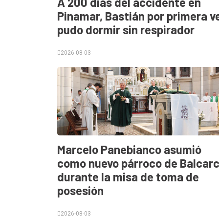
A 200 días del accidente en
Pinamar, Bastián por primera v
Tendencia
pudo dormir sin respirador
Int.
General
2026-08-03
Política
Cultura
Entrevistas
Rural
Deportes
Marcelo Panebianco asumió
como nuevo párroco de Balcar
Fúnebres
durante la misa de toma de
Edición
posesión
Empresa
Nosotros
2026-08-03