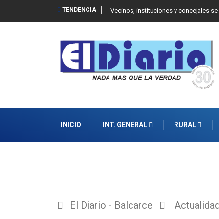
TENDENCIA
 Balcarce
Vecinos, instituciones y concejales se
INICIO
INT. GENERAL
RURAL
El Diario - Balcarce
Actualida