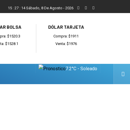
ada
Reino recibió a instituciones y confirmó gestiones para suma
15
:
27
:
15
Sábado, 8 De Agosto - 2026
AR BOLSA
DÓLAR TARJETA
ra: $1520.3
Compra: $1911
ta: $1528.1
Venta: $1976
7.2°C - Soleado