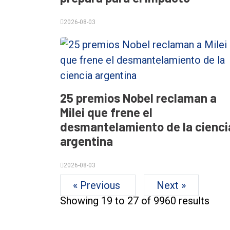
2026-08-03
25 premios Nobel reclaman a
Milei que frene el
desmantelamiento de la cienci
argentina
2026-08-03
« Previous
Next »
Showing
19
to
27
of
9960
results