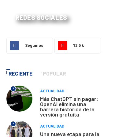
REDES SOCIALES
Seguinos
12.5 k
RECIENTE
POPULAR
*
ACTUALIDAD
Más ChatGPT sin pagar:
OpenAI elimina una
barrera histórica de la
versión gratuita
*
ACTUALIDAD
Una nueva etapa para la