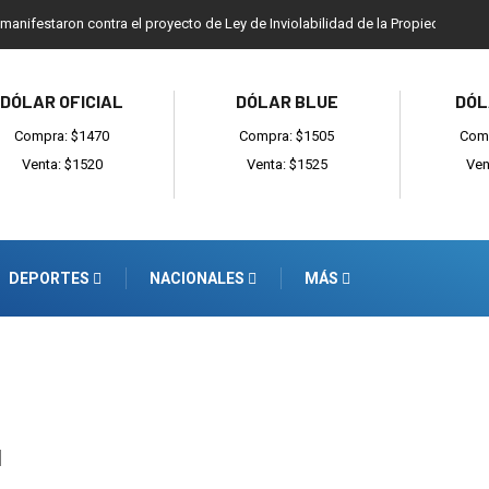
 manifestaron contra el proyecto de Ley de Inviolabilidad de la Propiedad Priv
DÓLAR OFICIAL
DÓLAR BLUE
DÓL
Compra: $1470
Compra: $1505
Comp
Venta: $1520
Venta: $1525
Ven
DEPORTES
NACIONALES
MÁS
d